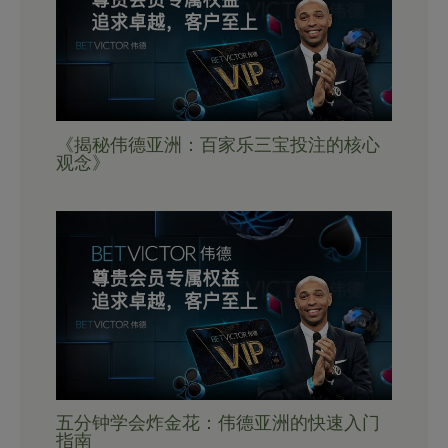
《揭秘伟德亚洲：百家乐三宝投注的核心
观念》
五分钟学会炸金花：伟德亚洲的快速入门
指南