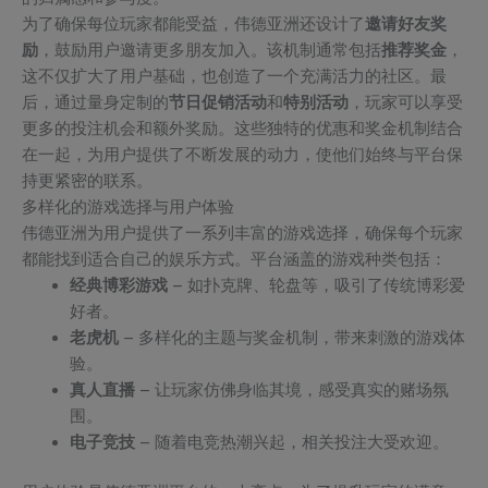
为了确保每位玩家都能受益，伟德亚洲还设计了
邀请好友奖
励
，鼓励用户邀请更多朋友加入。该机制通常包括
推荐奖金
，
这不仅扩大了用户基础，也创造了一个充满活力的社区。最
后，通过量身定制的
节日促销活动
和
特别活动
，玩家可以享受
更多的投注机会和额外奖励。这些独特的优惠和奖金机制结合
在一起，为用户提供了不断发展的动力，使他们始终与平台保
持更紧密的联系。
多样化的游戏选择与用户体验
伟德亚洲为用户提供了一系列丰富的游戏选择，确保每个玩家
都能找到适合自己的娱乐方式。平台涵盖的游戏种类包括：
经典博彩游戏
– 如扑克牌、轮盘等，吸引了传统博彩爱
好者。
老虎机
– 多样化的主题与奖金机制，带来刺激的游戏体
验。
真人直播
– 让玩家仿佛身临其境，感受真实的赌场氛
围。
电子竞技
– ⁣随着电竞热潮兴起，相关投注大受欢迎。