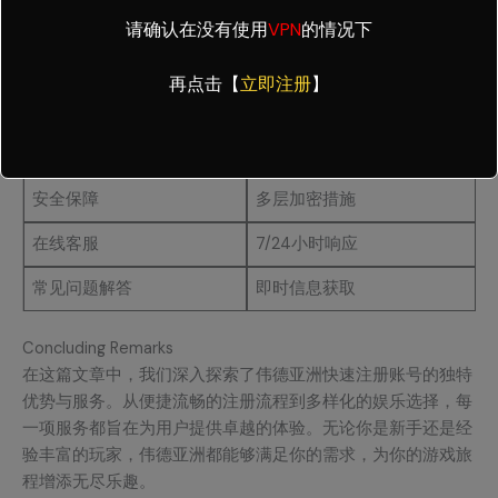
系统。用户可以通过多种渠道获得帮助，包括
在线聊天
、
电子
请确认在没有使用
VPN
的情况下
邮件
和
客服电话
。为了确保及时响应用户的需求，平台配备了
专业的客服团队，能够在24/7全天候为用户解答疑问。伟德亚
再点击【
立即注册
】
洲还提供了详尽的
常见问题解答（FAQ）
，帮助用户快速找到
所需的信息。以下是一些用户支持政策的亮点：
服务内容
特点
安全保障
多层加密措施
在线客服
7/24小时响应
常见问题解答
即时信息获取
Concluding⁤ Remarks
在这篇文章中，我们深入探索了伟德亚洲快速注册账号的独特
优势与服务。从便捷流畅的注册流程到多样化的娱乐选择，每
一项服务都旨在为用户提供卓越的体验。无论你是新手还是经
验丰富的玩家，伟德亚洲都能够满足你的需求，为你的游戏旅
程增添无尽乐趣。