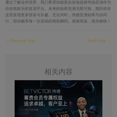
通过了解这些优势，我们希望你能更自信地选择伟德亚洲作为
你在线娱乐的首选平台。未来的旅程充满无限可能，期待你在
这里发现更多惊喜与乐趣。无论何时，伟德亚洲始终与你同
行，助你畅享每一次游戏的精彩瞬间。感谢阅读，祝你愉快！
←
Previous Post
Next Post
→
相关内容