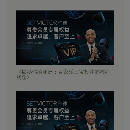
《揭秘伟德亚洲：百家乐三宝投注的核心
观念》