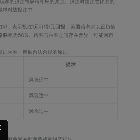
则该玩家的投注将获得相应的奖金。投注时需注意比赛的
棍球对战投注中。
1/1，表示投注1元可得1元回报；美国赔率则以正负值
略胜率为50%。赔率与胜率之间存在差异，可能因市
规则为准，遵循合法合规的原则。
提示
风险适中
风险适中
风险适中
闭
险，避免因冲动而造成的经济损失。