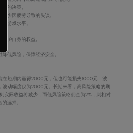
理性的决策。
，减少因疲劳导致的失误。
己的游戏水平。
。
以保护自身的权益。
时降低风险，保障经济安全。
在短期内赢得2000元，但也可能损失1000元，波
元，波动幅度仅为2000元。长期来看，高风险策略的期
则实际收益将减少，而低风险策略佣金为2%，则相对
智的选择。