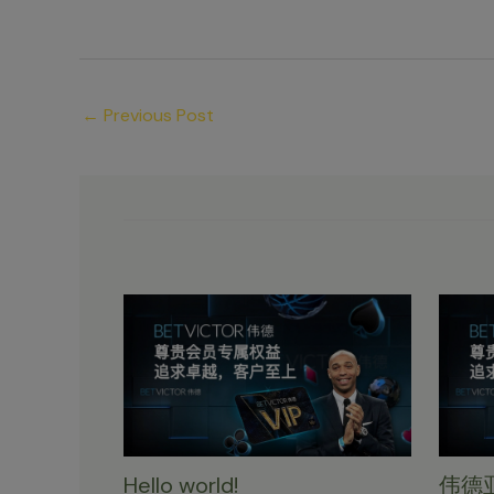
←
Previous Post
Hello world!
伟德