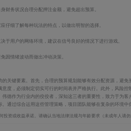
自身财务状况合理分配押注金额，避免超出预算。
家应仔细了解每种玩法的特点，以做出明智的选择。
取决于用户的网络环境，建议在信号良好的情况下进行游戏。
避免因情绪波动而做出冲动决策。
功的关键要素。首先，合理的预算规划能够有效分配资源，避免
满意度，必须制定切实可行的时间表并严格执行。此外，风险控
。伟德作为行业内的佼佼者，深知这三者的重要性，致力于为客
标。通过综合运用这些管理策略，项目团队能够在复杂的环境中
何投资或收益承诺。请确认当地法律法规与年龄要求（未成年人请勿