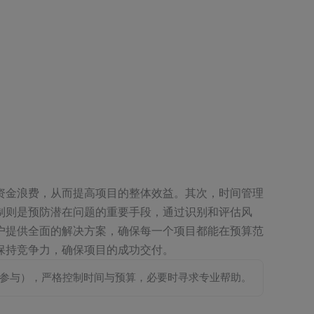
资金浪费，从而提高项目的整体效益。其次，时间管理
制则是预防潜在问题的重要手段，通过识别和评估风
户提供全面的解决方案，确保每一个项目都能在预算范
保持竞争力，确保项目的成功交付。
参与），严格控制时间与预算，必要时寻求专业帮助。